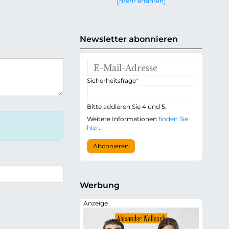
mehr erfahren
g
e
n
Newsletter abonnieren
E
-
P
Sicherheitsfrage
*
M
f
a
l
i
i
Bitte addieren Sie 4 und 5.
l
c
-
Weitere Informationen
finden Sie
h
A
hier
.
t
d
f
r
Abonnieren
e
e
l
s
d
s
e
Werbung