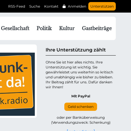
RSS-Feed
Suche
Kontakt
Anmelden
Unterstützen
N
Gesellschaft
Politik
Kultur
Gastbeiträge
a
v
g
Ihre Unterstützung zählt
a
Ohne Sie ist hier alles nichts. Ihre
Unterstützung ist wichtig. Sie
o
gewährleistet uns weiterhin so kritisch
n
und unabhängig wie bisher zu bleiben.
ü
Ihr Beitrag zählt für uns. Dafür danken
wir Ihnen!
b
e
Mit PayPal
Geld schenken
p
oder per Banküberweisung
(Verwendungszweck: Schenkung)
n