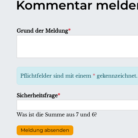
Kommentar melde
P
Grund der Meldung
*
f
l
i
c
h
Pflichtfelder sind mit einem
*
gekennzeichnet.
t
f
P
Sicherheitsfrage
*
e
f
l
l
Was ist die Summe aus 7 und 6?
d
i
c
Meldung absenden