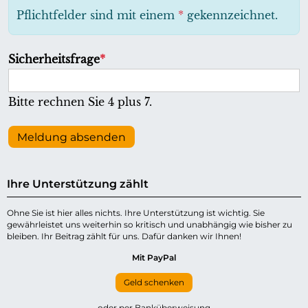
h
Pflichtfelder sind mit einem
*
gekennzeichnet.
t
f
P
Sicherheitsfrage
*
e
f
l
l
Bitte rechnen Sie 4 plus 7.
d
i
c
Meldung absenden
h
t
Ihre Unterstützung zählt
f
e
Ohne Sie ist hier alles nichts. Ihre Unterstützung ist wichtig. Sie
gewährleistet uns weiterhin so kritisch und unabhängig wie bisher zu
l
bleiben. Ihr Beitrag zählt für uns. Dafür danken wir Ihnen!
d
Mit PayPal
Geld schenken
oder per Banküberweisung