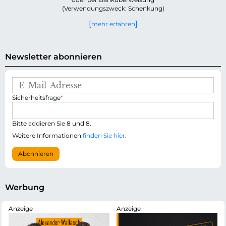
(Verwendungszweck: Schenkung)
mehr erfahren
Newsletter abonnieren
E
-
P
Sicherheitsfrage
*
M
f
a
l
i
i
Bitte addieren Sie 8 und 8.
l
c
-
Weitere Informationen
finden Sie hier
.
h
A
t
d
Abonnieren
f
r
e
e
l
s
d
s
Werbung
e