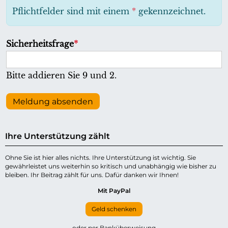
h
Pflichtfelder sind mit einem
*
gekennzeichnet.
t
f
P
Sicherheitsfrage
*
e
f
l
l
Bitte addieren Sie 9 und 2.
d
i
c
Meldung absenden
h
t
Ihre Unterstützung zählt
f
e
Ohne Sie ist hier alles nichts. Ihre Unterstützung ist wichtig. Sie
gewährleistet uns weiterhin so kritisch und unabhängig wie bisher zu
l
bleiben. Ihr Beitrag zählt für uns. Dafür danken wir Ihnen!
d
Mit PayPal
Geld schenken
oder per Banküberweisung