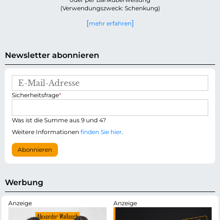
(Verwendungszweck: Schenkung)
mehr erfahren
Newsletter abonnieren
E
-
P
Sicherheitsfrage
*
M
f
a
l
i
i
Was ist die Summe aus 9 und 4?
l
c
-
Weitere Informationen
finden Sie hier
.
h
A
t
d
Abonnieren
f
r
e
e
l
s
d
s
Werbung
e