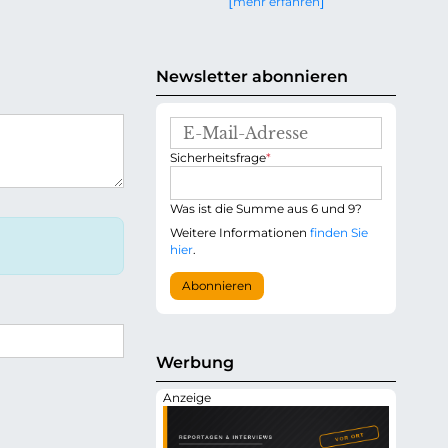
mehr erfahren
g
e
n
Newsletter abonnieren
E
-
P
Sicherheitsfrage
*
M
f
a
l
i
i
Was ist die Summe aus 6 und 9?
l
c
-
Weitere Informationen
finden Sie
h
A
hier
.
t
d
f
r
Abonnieren
e
e
l
s
d
s
e
Werbung