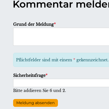
Kommentar melde
P
Grund der Meldung
*
f
l
i
c
h
Pflichtfelder sind mit einem
*
gekennzeichnet.
t
f
P
Sicherheitsfrage
*
e
f
l
l
Bitte addieren Sie 6 und 2.
d
i
c
Meldung absenden