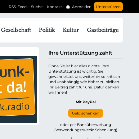
RSS-Feed
Suche
Kontakt
Anmelden
Unterstützen
N
Gesellschaft
Politik
Kultur
Gastbeiträge
a
v
g
Ihre Unterstützung zählt
a
Ohne Sie ist hier alles nichts. Ihre
Unterstützung ist wichtig. Sie
o
gewährleistet uns weiterhin so kritisch
n
und unabhängig wie bisher zu bleiben.
ü
Ihr Beitrag zählt für uns. Dafür danken
wir Ihnen!
b
e
Mit PayPal
Geld schenken
p
oder per Banküberweisung
(Verwendungszweck: Schenkung)
n