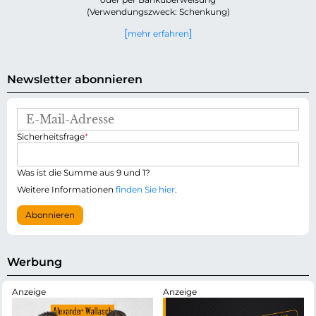
(Verwendungszweck: Schenkung)
mehr erfahren
Newsletter abonnieren
E
-
P
Sicherheitsfrage
*
M
f
a
l
i
i
Was ist die Summe aus 9 und 1?
l
c
-
Weitere Informationen
finden Sie hier
.
h
A
t
d
Abonnieren
f
r
e
e
l
s
d
s
Werbung
e