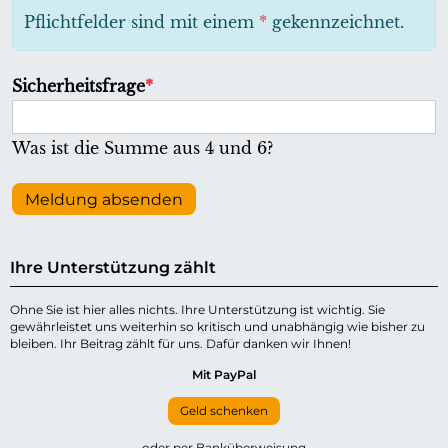
h
Pflichtfelder sind mit einem
*
gekennzeichnet.
t
f
P
Sicherheitsfrage
*
e
f
l
l
Was ist die Summe aus 4 und 6?
d
i
c
Meldung absenden
h
t
Ihre Unterstützung zählt
f
e
Ohne Sie ist hier alles nichts. Ihre Unterstützung ist wichtig. Sie
gewährleistet uns weiterhin so kritisch und unabhängig wie bisher zu
l
bleiben. Ihr Beitrag zählt für uns. Dafür danken wir Ihnen!
d
Mit PayPal
Geld schenken
oder per Banküberweisung