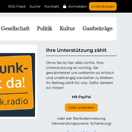
RSS-Feed
Suche
Kontakt
Anmelden
Unterstützen
N
Gesellschaft
Politik
Kultur
Gastbeiträge
a
v
g
Ihre Unterstützung zählt
a
Ohne Sie ist hier alles nichts. Ihre
Unterstützung ist wichtig. Sie
o
gewährleistet uns weiterhin so kritisch
n
und unabhängig wie bisher zu bleiben.
ü
Ihr Beitrag zählt für uns. Dafür danken
wir Ihnen!
b
e
Mit PayPal
Geld schenken
p
oder per Banküberweisung
(Verwendungszweck: Schenkung)
n