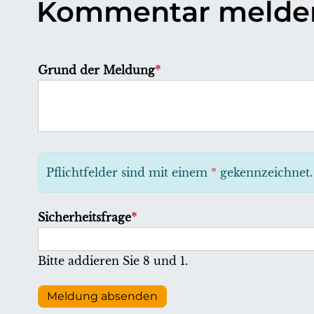
Kommentar melde
P
Grund der Meldung
*
f
l
i
c
h
Pflichtfelder sind mit einem
*
gekennzeichnet.
t
f
P
Sicherheitsfrage
*
e
f
l
l
Bitte addieren Sie 8 und 1.
d
i
c
Meldung absenden