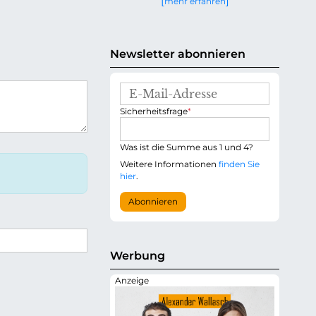
mehr erfahren
g
e
n
Newsletter abonnieren
E
-
P
Sicherheitsfrage
*
M
f
a
l
i
i
Was ist die Summe aus 1 und 4?
l
c
-
Weitere Informationen
finden Sie
h
A
hier
.
t
d
f
r
Abonnieren
e
e
l
s
d
s
e
Werbung