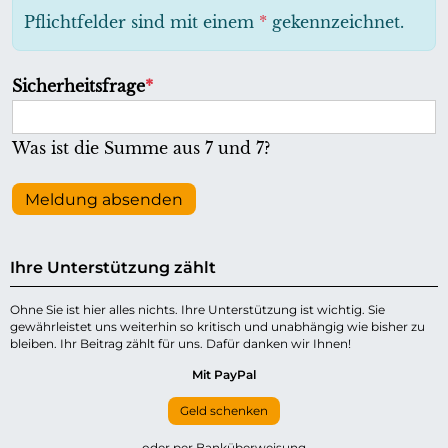
h
Pflichtfelder sind mit einem
*
gekennzeichnet.
t
f
P
Sicherheitsfrage
*
e
f
l
l
Was ist die Summe aus 7 und 7?
d
i
c
Meldung absenden
h
t
Ihre Unterstützung zählt
f
e
Ohne Sie ist hier alles nichts. Ihre Unterstützung ist wichtig. Sie
gewährleistet uns weiterhin so kritisch und unabhängig wie bisher zu
l
bleiben. Ihr Beitrag zählt für uns. Dafür danken wir Ihnen!
d
Mit PayPal
Geld schenken
oder per Banküberweisung