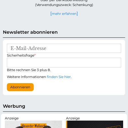
(Verwendungszweck: Schenkung)
mehr erfahren
Newsletter abonnieren
E
-
P
Sicherheitsfrage
*
M
f
a
l
i
i
Bitte rechnen Sie 3 plus 8.
l
c
-
Weitere Informationen
finden Sie hier
.
h
A
t
d
Abonnieren
f
r
e
e
l
s
d
s
Werbung
e