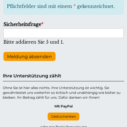
h
Pflichtfelder sind mit einem
*
gekennzeichnet.
t
f
P
Sicherheitsfrage
*
e
f
l
l
Bitte addieren Sie 5 und 1.
d
i
c
Meldung absenden
h
t
Ihre Unterstützung zählt
f
e
Ohne Sie ist hier alles nichts. Ihre Unterstützung ist wichtig. Sie
gewährleistet uns weiterhin so kritisch und unabhängig wie bisher zu
l
bleiben. Ihr Beitrag zählt für uns. Dafür danken wir Ihnen!
d
Mit PayPal
Geld schenken
oder per Banküberweisung