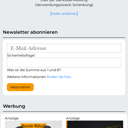
(Verwendungszweck: Schenkung)
mehr erfahren
Newsletter abonnieren
E
-
P
Sicherheitsfrage
*
M
f
a
l
i
i
Was ist die Summe aus 1 und 8?
l
c
-
Weitere Informationen
finden Sie hier
.
h
A
t
d
Abonnieren
f
r
e
e
l
s
d
s
Werbung
e