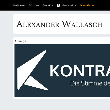
N
N
Autoren
Bücher
Service
Newsletter
Kanäle
a
a
v
v
i
i
g
g
a
a
t
t
i
i
o
o
n
n
ü
ü
b
b
e
e
r
r
s
s
p
p
r
r
i
i
n
n
g
g
e
e
n
n