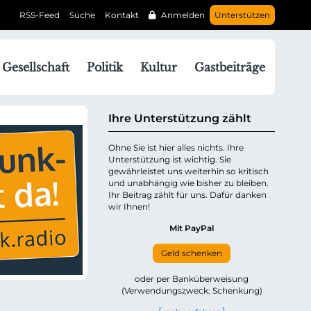
RSS-Feed
Suche
Kontakt
Anmelden
Unterstützen
N
Gesellschaft
Politik
Kultur
Gastbeiträge
a
v
g
Ihre Unterstützung zählt
a
Ohne Sie ist hier alles nichts. Ihre
Unterstützung ist wichtig. Sie
o
gewährleistet uns weiterhin so kritisch
n
und unabhängig wie bisher zu bleiben.
ü
Ihr Beitrag zählt für uns. Dafür danken
wir Ihnen!
b
e
Mit PayPal
Geld schenken
p
oder per Banküberweisung
(Verwendungszweck: Schenkung)
n