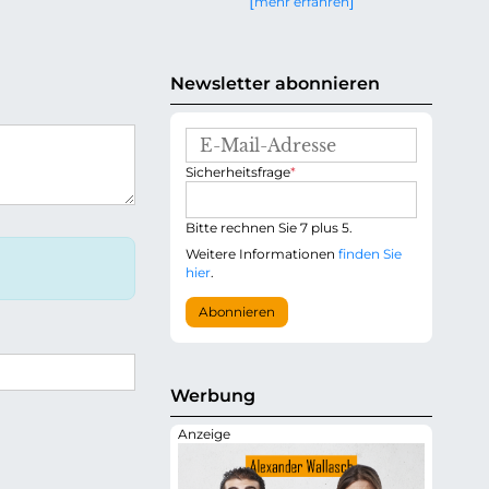
mehr erfahren
g
e
n
Newsletter abonnieren
E
-
P
Sicherheitsfrage
*
M
f
a
l
i
i
Bitte rechnen Sie 7 plus 5.
l
c
-
Weitere Informationen
finden Sie
h
A
hier
.
t
d
f
r
Abonnieren
e
e
l
s
d
s
e
Werbung