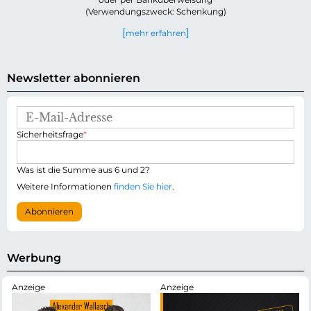
(Verwendungszweck: Schenkung)
mehr erfahren
Newsletter abonnieren
E
-
P
Sicherheitsfrage
*
M
f
a
l
i
i
Was ist die Summe aus 6 und 2?
l
c
-
Weitere Informationen
finden Sie hier
.
h
A
t
d
Abonnieren
f
r
e
e
l
s
d
s
Werbung
e