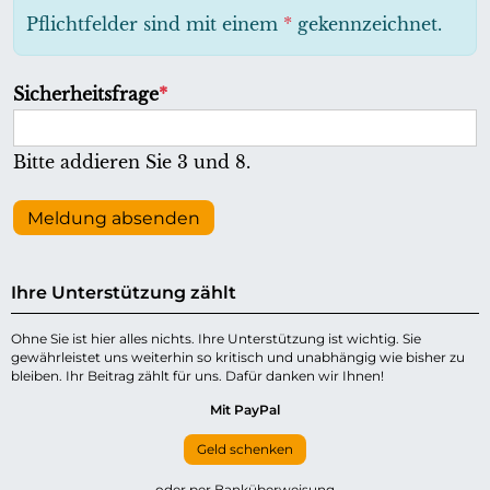
h
Pflichtfelder sind mit einem
*
gekennzeichnet.
t
f
P
Sicherheitsfrage
*
e
f
l
l
Bitte addieren Sie 3 und 8.
d
i
c
Meldung absenden
h
t
Ihre Unterstützung zählt
f
e
Ohne Sie ist hier alles nichts. Ihre Unterstützung ist wichtig. Sie
gewährleistet uns weiterhin so kritisch und unabhängig wie bisher zu
l
bleiben. Ihr Beitrag zählt für uns. Dafür danken wir Ihnen!
d
Mit PayPal
Geld schenken
oder per Banküberweisung