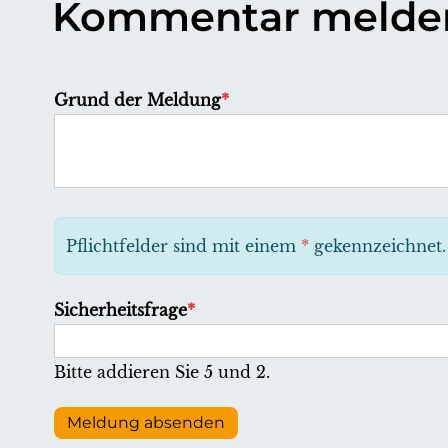
Kommentar melde
P
Grund der Meldung
*
f
l
i
c
h
Pflichtfelder sind mit einem
*
gekennzeichnet.
t
f
P
Sicherheitsfrage
*
e
f
l
l
Bitte addieren Sie 5 und 2.
d
i
c
Meldung absenden