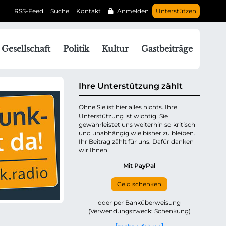
RSS-Feed
Suche
Kontakt
Anmelden
Unterstützen
N
Gesellschaft
Politik
Kultur
Gastbeiträge
a
v
g
Ihre Unterstützung zählt
a
Ohne Sie ist hier alles nichts. Ihre
Unterstützung ist wichtig. Sie
o
gewährleistet uns weiterhin so kritisch
n
und unabhängig wie bisher zu bleiben.
ü
Ihr Beitrag zählt für uns. Dafür danken
wir Ihnen!
b
e
Mit PayPal
Geld schenken
p
oder per Banküberweisung
(Verwendungszweck: Schenkung)
n