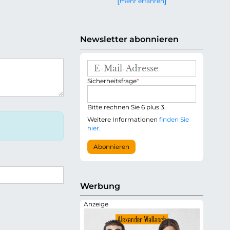
mehr erfahren
g
e
n
Newsletter abonnieren
E
-
P
Sicherheitsfrage
*
M
f
a
l
i
i
Bitte rechnen Sie 6 plus 3.
l
c
-
Weitere Informationen
finden Sie
h
A
hier
.
t
d
f
r
Abonnieren
e
e
l
s
d
s
e
Werbung