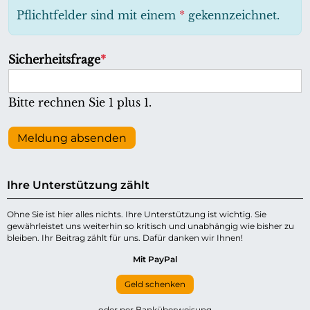
h
Pflichtfelder sind mit einem
*
gekennzeichnet.
t
f
P
Sicherheitsfrage
*
e
f
l
l
Bitte rechnen Sie 1 plus 1.
d
i
c
Meldung absenden
h
t
Ihre Unterstützung zählt
f
e
Ohne Sie ist hier alles nichts. Ihre Unterstützung ist wichtig. Sie
gewährleistet uns weiterhin so kritisch und unabhängig wie bisher zu
l
bleiben. Ihr Beitrag zählt für uns. Dafür danken wir Ihnen!
d
Mit PayPal
Geld schenken
oder per Banküberweisung