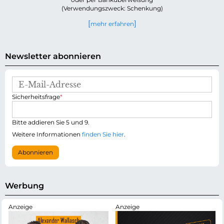
(Verwendungszweck: Schenkung)
mehr erfahren
Newsletter abonnieren
E
-
P
Sicherheitsfrage
*
M
f
a
l
i
i
Bitte addieren Sie 5 und 9.
l
c
-
Weitere Informationen
finden Sie hier
.
h
A
t
d
Abonnieren
f
r
e
e
l
s
d
s
Werbung
e