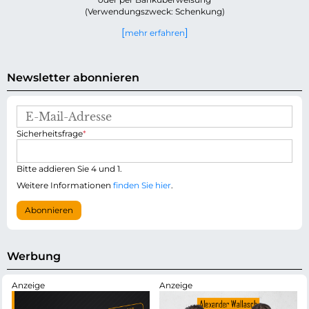
(Verwendungszweck: Schenkung)
mehr erfahren
Newsletter abonnieren
E
-
P
Sicherheitsfrage
*
M
f
a
l
i
i
Bitte addieren Sie 4 und 1.
l
c
-
Weitere Informationen
finden Sie hier
.
h
A
t
d
Abonnieren
f
r
e
e
l
s
d
s
Werbung
e