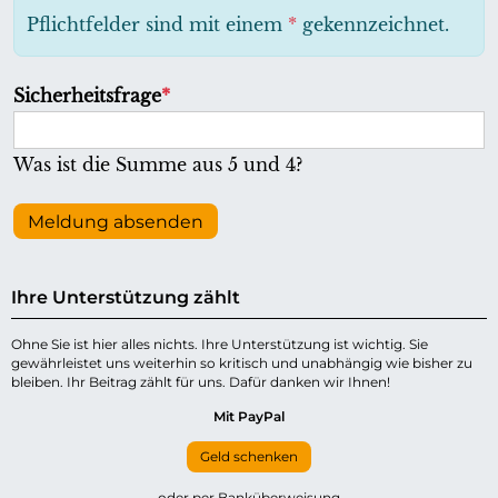
h
Pflichtfelder sind mit einem
*
gekennzeichnet.
t
f
P
Sicherheitsfrage
*
e
f
l
l
Was ist die Summe aus 5 und 4?
d
i
c
Meldung absenden
h
t
Ihre Unterstützung zählt
f
e
Ohne Sie ist hier alles nichts. Ihre Unterstützung ist wichtig. Sie
gewährleistet uns weiterhin so kritisch und unabhängig wie bisher zu
l
bleiben. Ihr Beitrag zählt für uns. Dafür danken wir Ihnen!
d
Mit PayPal
Geld schenken
oder per Banküberweisung