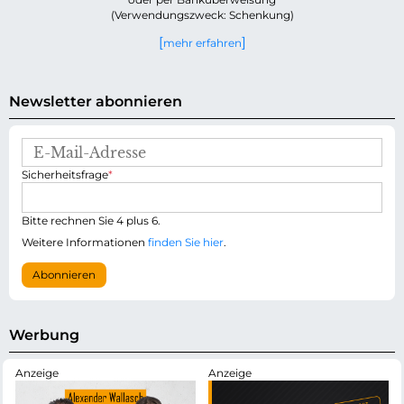
(Verwendungszweck: Schenkung)
mehr erfahren
Newsletter abonnieren
E
-
P
Sicherheitsfrage
*
M
f
a
l
i
i
Bitte rechnen Sie 4 plus 6.
l
c
-
Weitere Informationen
finden Sie hier
.
h
A
t
d
Abonnieren
f
r
e
e
l
s
d
s
Werbung
e