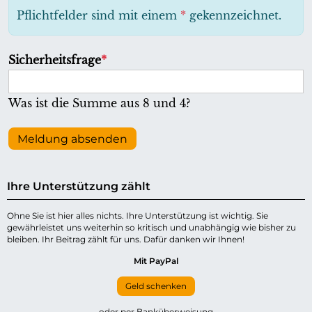
h
Pflichtfelder sind mit einem
*
gekennzeichnet.
t
f
P
Sicherheitsfrage
*
e
f
l
l
Was ist die Summe aus 8 und 4?
d
i
c
Meldung absenden
h
t
Ihre Unterstützung zählt
f
e
Ohne Sie ist hier alles nichts. Ihre Unterstützung ist wichtig. Sie
gewährleistet uns weiterhin so kritisch und unabhängig wie bisher zu
l
bleiben. Ihr Beitrag zählt für uns. Dafür danken wir Ihnen!
d
Mit PayPal
Geld schenken
oder per Banküberweisung