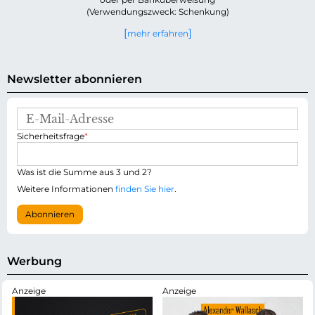
(Verwendungszweck: Schenkung)
mehr erfahren
Newsletter abonnieren
E
-
P
Sicherheitsfrage
*
M
f
a
l
i
i
Was ist die Summe aus 3 und 2?
l
c
-
Weitere Informationen
finden Sie hier
.
h
A
t
d
Abonnieren
f
r
e
e
l
s
d
s
Werbung
e