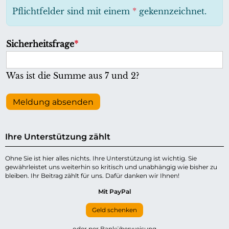
h
Pflichtfelder sind mit einem
*
gekennzeichnet.
t
f
P
Sicherheitsfrage
*
e
f
l
l
Was ist die Summe aus 7 und 2?
d
i
c
Meldung absenden
h
t
Ihre Unterstützung zählt
f
e
Ohne Sie ist hier alles nichts. Ihre Unterstützung ist wichtig. Sie
gewährleistet uns weiterhin so kritisch und unabhängig wie bisher zu
l
bleiben. Ihr Beitrag zählt für uns. Dafür danken wir Ihnen!
d
Mit PayPal
Geld schenken
oder per Banküberweisung