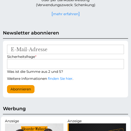
(Verwendungszweck: Schenkung)
mehr erfahren
Newsletter abonnieren
E
-
P
Sicherheitsfrage
*
M
f
a
l
i
i
Was ist die Summe aus 2 und 5?
l
c
-
Weitere Informationen
finden Sie hier
.
h
A
t
d
Abonnieren
f
r
e
e
l
s
d
s
Werbung
e