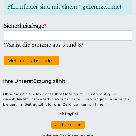
h
Pflichtfelder sind mit einem
*
gekennzeichnet.
t
f
P
Sicherheitsfrage
*
e
f
l
l
Was ist die Summe aus 5 und 8?
d
i
c
Meldung absenden
h
t
Ihre Unterstützung zählt
f
e
Ohne Sie ist hier alles nichts. Ihre Unterstützung ist wichtig. Sie
gewährleistet uns weiterhin so kritisch und unabhängig wie bisher zu
l
bleiben. Ihr Beitrag zählt für uns. Dafür danken wir Ihnen!
d
Mit PayPal
Geld schenken
oder per Banküberweisung