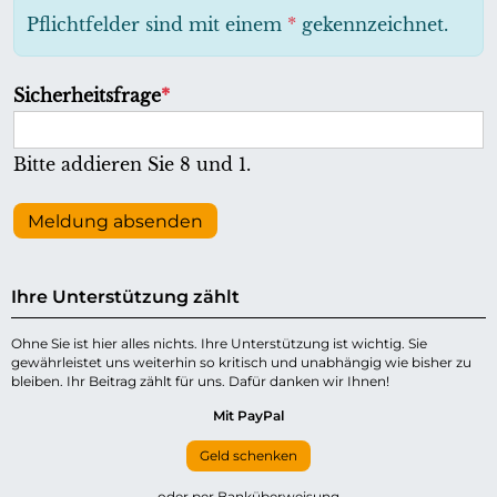
h
Pflichtfelder sind mit einem
*
gekennzeichnet.
t
f
P
Sicherheitsfrage
*
e
f
l
l
Bitte addieren Sie 8 und 1.
d
i
c
Meldung absenden
h
t
Ihre Unterstützung zählt
f
e
Ohne Sie ist hier alles nichts. Ihre Unterstützung ist wichtig. Sie
gewährleistet uns weiterhin so kritisch und unabhängig wie bisher zu
l
bleiben. Ihr Beitrag zählt für uns. Dafür danken wir Ihnen!
d
Mit PayPal
Geld schenken
oder per Banküberweisung