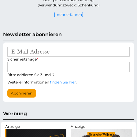
(Verwendungszweck: Schenkung)
mehr erfahren
Newsletter abonnieren
E
-
P
Sicherheitsfrage
*
M
f
a
l
i
i
Bitte addieren Sie 3 und 6.
l
c
-
Weitere Informationen
finden Sie hier
.
h
A
t
d
Abonnieren
f
r
e
e
l
s
d
s
Werbung
e