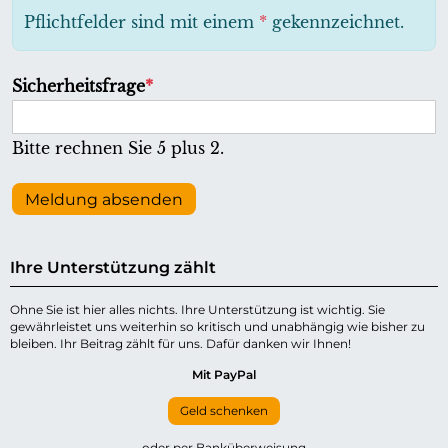
h
Pflichtfelder sind mit einem
*
gekennzeichnet.
t
f
P
Sicherheitsfrage
*
e
f
l
l
Bitte rechnen Sie 5 plus 2.
d
i
c
Meldung absenden
h
t
Ihre Unterstützung zählt
f
e
Ohne Sie ist hier alles nichts. Ihre Unterstützung ist wichtig. Sie
gewährleistet uns weiterhin so kritisch und unabhängig wie bisher zu
l
bleiben. Ihr Beitrag zählt für uns. Dafür danken wir Ihnen!
d
Mit PayPal
Geld schenken
oder per Banküberweisung