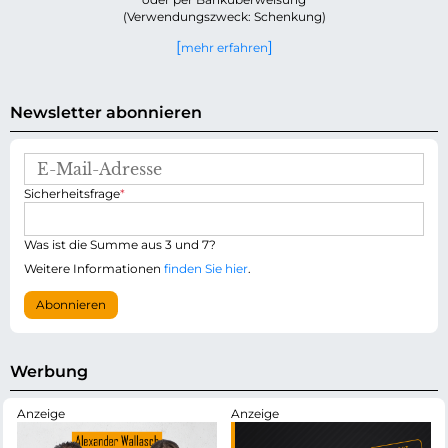
(Verwendungszweck: Schenkung)
mehr erfahren
Newsletter abonnieren
E
-
P
Sicherheitsfrage
*
M
f
a
l
i
i
Was ist die Summe aus 3 und 7?
l
c
-
Weitere Informationen
finden Sie hier
.
h
A
t
d
Abonnieren
f
r
e
e
l
s
d
s
Werbung
e