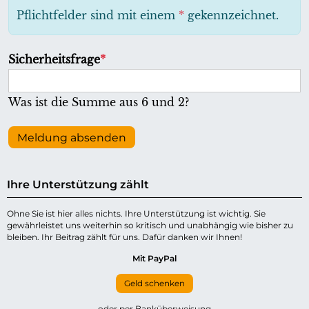
h
Pflichtfelder sind mit einem
*
gekennzeichnet.
t
f
P
Sicherheitsfrage
*
e
f
l
l
Was ist die Summe aus 6 und 2?
d
i
c
Meldung absenden
h
t
Ihre Unterstützung zählt
f
e
Ohne Sie ist hier alles nichts. Ihre Unterstützung ist wichtig. Sie
gewährleistet uns weiterhin so kritisch und unabhängig wie bisher zu
l
bleiben. Ihr Beitrag zählt für uns. Dafür danken wir Ihnen!
d
Mit PayPal
Geld schenken
oder per Banküberweisung