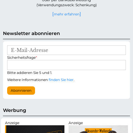
(Verwendungszweck: Schenkung)
mehr erfahren
Newsletter abonnieren
E
-
P
Sicherheitsfrage
*
M
f
a
l
i
i
Bitte addieren Sie 5 und 1.
l
c
-
Weitere Informationen
finden Sie hier
.
h
A
t
d
Abonnieren
f
r
e
e
l
s
d
s
Werbung
e