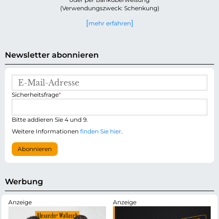
(Verwendungszweck: Schenkung)
mehr erfahren
Newsletter abonnieren
E
-
P
Sicherheitsfrage
*
M
f
a
l
i
i
Bitte addieren Sie 4 und 9.
l
c
-
Weitere Informationen
finden Sie hier
.
h
A
t
d
Abonnieren
f
r
e
e
l
s
d
s
Werbung
e