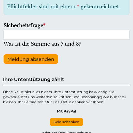
h
Pflichtfelder sind mit einem
*
gekennzeichnet.
t
f
P
Sicherheitsfrage
*
e
f
l
l
Was ist die Summe aus 7 und 8?
d
i
c
Meldung absenden
h
t
Ihre Unterstützung zählt
f
e
Ohne Sie ist hier alles nichts. Ihre Unterstützung ist wichtig. Sie
gewährleistet uns weiterhin so kritisch und unabhängig wie bisher zu
l
bleiben. Ihr Beitrag zählt für uns. Dafür danken wir Ihnen!
d
Mit PayPal
Geld schenken
oder per Banküberweisung