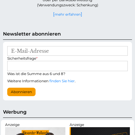
(Verwendungszweck: Schenkung)
mehr erfahren
Newsletter abonnieren
E
-
P
Sicherheitsfrage
*
M
f
a
l
i
i
Was ist die Summe aus 6 und 8?
l
c
-
Weitere Informationen
finden Sie hier
.
h
A
t
d
Abonnieren
f
r
e
e
l
s
d
s
Werbung
e