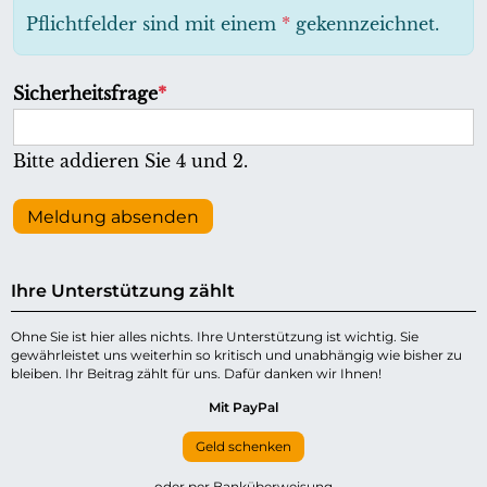
h
Pflichtfelder sind mit einem
*
gekennzeichnet.
t
f
P
Sicherheitsfrage
*
e
f
l
l
Bitte addieren Sie 4 und 2.
d
i
c
Meldung absenden
h
t
Ihre Unterstützung zählt
f
e
Ohne Sie ist hier alles nichts. Ihre Unterstützung ist wichtig. Sie
gewährleistet uns weiterhin so kritisch und unabhängig wie bisher zu
l
bleiben. Ihr Beitrag zählt für uns. Dafür danken wir Ihnen!
d
Mit PayPal
Geld schenken
oder per Banküberweisung