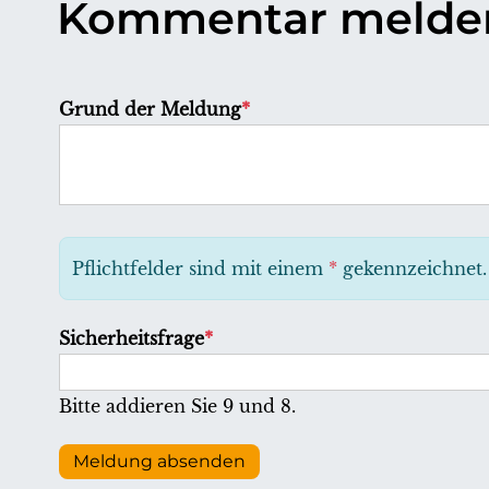
Kommentar melde
P
Grund der Meldung
*
f
l
i
c
h
Pflichtfelder sind mit einem
*
gekennzeichnet.
t
f
P
Sicherheitsfrage
*
e
f
l
l
Bitte addieren Sie 9 und 8.
d
i
c
Meldung absenden