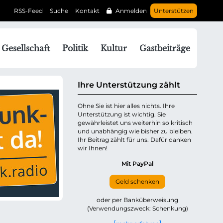
RSS-Feed
Suche
Kontakt
Anmelden
Unterstützen
N
Gesellschaft
Politik
Kultur
Gastbeiträge
a
v
g
Ihre Unterstützung zählt
a
Ohne Sie ist hier alles nichts. Ihre
Unterstützung ist wichtig. Sie
o
gewährleistet uns weiterhin so kritisch
n
und unabhängig wie bisher zu bleiben.
ü
Ihr Beitrag zählt für uns. Dafür danken
wir Ihnen!
b
e
Mit PayPal
Geld schenken
p
oder per Banküberweisung
(Verwendungszweck: Schenkung)
n