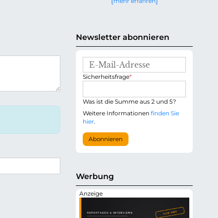
mehr erfahren
g
e
n
Newsletter abonnieren
E
-
P
Sicherheitsfrage
*
M
f
a
l
i
i
Was ist die Summe aus 2 und 5?
l
c
-
Weitere Informationen
finden Sie
h
A
hier
.
t
d
f
r
Abonnieren
e
e
l
s
d
s
e
Werbung