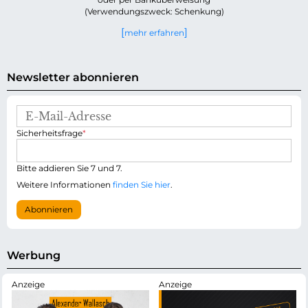
(Verwendungszweck: Schenkung)
mehr erfahren
Newsletter abonnieren
E
-
P
Sicherheitsfrage
*
M
f
a
l
i
i
Bitte addieren Sie 7 und 7.
l
c
-
Weitere Informationen
finden Sie hier
.
h
A
t
d
Abonnieren
f
r
e
e
l
s
d
s
Werbung
e