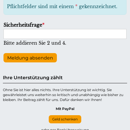
h
Pflichtfelder sind mit einem
*
gekennzeichnet.
t
f
P
Sicherheitsfrage
*
e
f
l
l
Bitte addieren Sie 2 und 4.
d
i
c
Meldung absenden
h
t
Ihre Unterstützung zählt
f
e
Ohne Sie ist hier alles nichts. Ihre Unterstützung ist wichtig. Sie
gewährleistet uns weiterhin so kritisch und unabhängig wie bisher zu
l
bleiben. Ihr Beitrag zählt für uns. Dafür danken wir Ihnen!
d
Mit PayPal
Geld schenken
oder per Banküberweisung