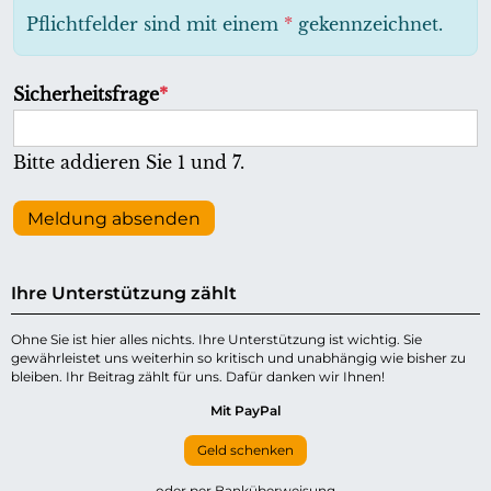
h
Pflichtfelder sind mit einem
*
gekennzeichnet.
t
f
P
Sicherheitsfrage
*
e
f
l
l
Bitte addieren Sie 1 und 7.
d
i
c
Meldung absenden
h
t
Ihre Unterstützung zählt
f
e
Ohne Sie ist hier alles nichts. Ihre Unterstützung ist wichtig. Sie
gewährleistet uns weiterhin so kritisch und unabhängig wie bisher zu
l
bleiben. Ihr Beitrag zählt für uns. Dafür danken wir Ihnen!
d
Mit PayPal
Geld schenken
oder per Banküberweisung