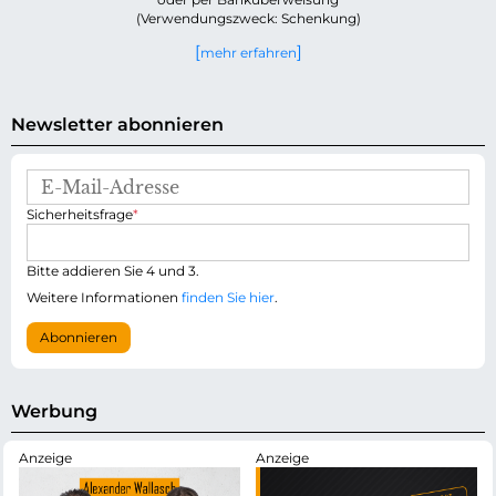
(Verwendungszweck: Schenkung)
mehr erfahren
Newsletter abonnieren
E
-
P
Sicherheitsfrage
*
M
f
a
l
i
i
Bitte addieren Sie 4 und 3.
l
c
-
Weitere Informationen
finden Sie hier
.
h
A
t
d
Abonnieren
f
r
e
e
l
s
d
s
Werbung
e