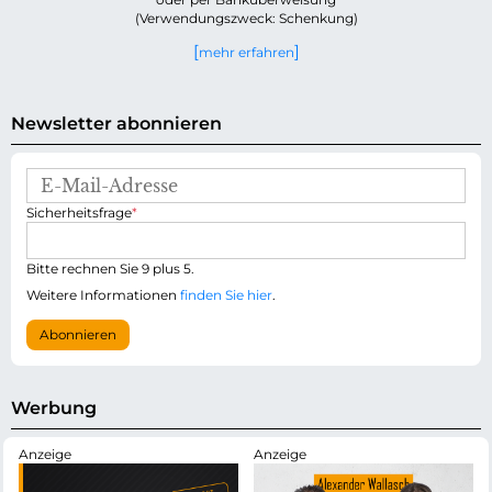
(Verwendungszweck: Schenkung)
mehr erfahren
Newsletter abonnieren
E
-
P
Sicherheitsfrage
*
M
f
a
l
i
i
Bitte rechnen Sie 9 plus 5.
l
c
-
Weitere Informationen
finden Sie hier
.
h
A
t
d
Abonnieren
f
r
e
e
l
s
d
s
Werbung
e