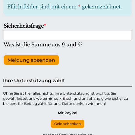
h
Pflichtfelder sind mit einem
*
gekennzeichnet.
t
f
P
Sicherheitsfrage
*
e
f
l
l
Was ist die Summe aus 9 und 5?
d
i
c
Meldung absenden
h
t
Ihre Unterstützung zählt
f
e
Ohne Sie ist hier alles nichts. Ihre Unterstützung ist wichtig. Sie
gewährleistet uns weiterhin so kritisch und unabhängig wie bisher zu
l
bleiben. Ihr Beitrag zählt für uns. Dafür danken wir Ihnen!
d
Mit PayPal
Geld schenken
oder per Banküberweisung