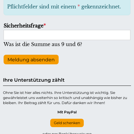
h
Pflichtfelder sind mit einem
*
gekennzeichnet.
t
f
P
Sicherheitsfrage
*
e
f
l
l
Was ist die Summe aus 9 und 6?
d
i
c
Meldung absenden
h
t
Ihre Unterstützung zählt
f
e
Ohne Sie ist hier alles nichts. Ihre Unterstützung ist wichtig. Sie
gewährleistet uns weiterhin so kritisch und unabhängig wie bisher zu
l
bleiben. Ihr Beitrag zählt für uns. Dafür danken wir Ihnen!
d
Mit PayPal
Geld schenken
oder per Banküberweisung