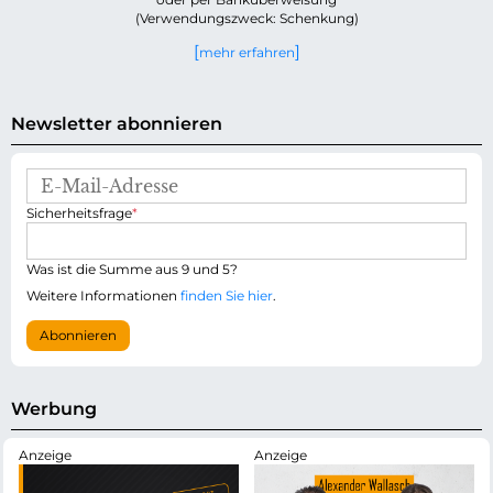
(Verwendungszweck: Schenkung)
mehr erfahren
Newsletter abonnieren
E
-
P
Sicherheitsfrage
*
M
f
a
l
i
i
Was ist die Summe aus 9 und 5?
l
c
-
Weitere Informationen
finden Sie hier
.
h
A
t
d
Abonnieren
f
r
e
e
l
s
d
s
Werbung
e