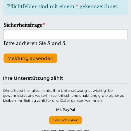
h
Pflichtfelder sind mit einem
*
gekennzeichnet.
t
f
P
Sicherheitsfrage
*
e
f
l
l
Bitte addieren Sie 5 und 5.
d
i
c
Meldung absenden
h
t
Ihre Unterstützung zählt
f
e
Ohne Sie ist hier alles nichts. Ihre Unterstützung ist wichtig. Sie
gewährleistet uns weiterhin so kritisch und unabhängig wie bisher zu
l
bleiben. Ihr Beitrag zählt für uns. Dafür danken wir Ihnen!
d
Mit PayPal
Geld schenken
oder per Banküberweisung