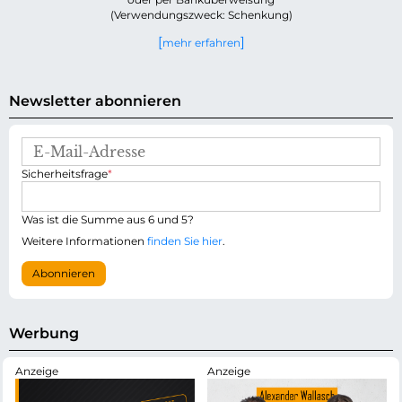
(Verwendungszweck: Schenkung)
mehr erfahren
Newsletter abonnieren
E
-
P
Sicherheitsfrage
*
M
f
a
l
i
i
Was ist die Summe aus 6 und 5?
l
c
-
Weitere Informationen
finden Sie hier
.
h
A
t
d
Abonnieren
f
r
e
e
l
s
d
s
Werbung
e