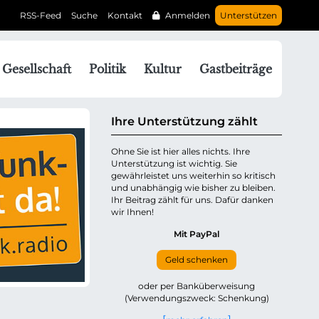
RSS-Feed
Suche
Kontakt
Anmelden
Unterstützen
N
Gesellschaft
Politik
Kultur
Gastbeiträge
a
v
g
Ihre Unterstützung zählt
a
Ohne Sie ist hier alles nichts. Ihre
Unterstützung ist wichtig. Sie
o
gewährleistet uns weiterhin so kritisch
n
und unabhängig wie bisher zu bleiben.
ü
Ihr Beitrag zählt für uns. Dafür danken
wir Ihnen!
b
e
Mit PayPal
Geld schenken
p
oder per Banküberweisung
(Verwendungszweck: Schenkung)
n