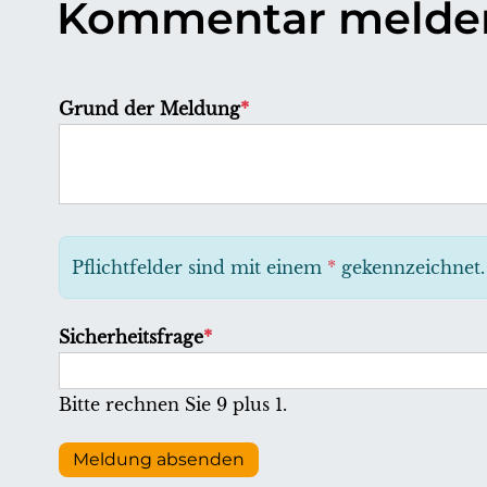
Kommentar melde
P
Grund der Meldung
*
f
l
i
c
h
Pflichtfelder sind mit einem
*
gekennzeichnet.
t
f
P
Sicherheitsfrage
*
e
f
l
l
Bitte rechnen Sie 9 plus 1.
d
i
c
Meldung absenden