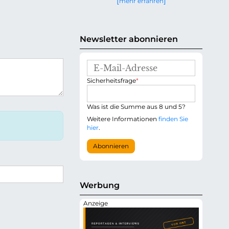
mehr erfahren
g
e
n
Newsletter abonnieren
E
-
P
Sicherheitsfrage
*
M
f
a
l
i
i
Was ist die Summe aus 8 und 5?
l
c
-
Weitere Informationen
finden Sie
h
A
hier
.
t
d
f
r
Abonnieren
e
e
l
s
d
s
e
Werbung