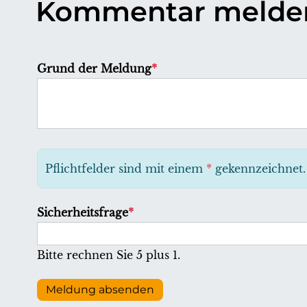
Kommentar melde
P
Grund der Meldung
*
f
l
i
c
h
Pflichtfelder sind mit einem
*
gekennzeichnet.
t
f
P
Sicherheitsfrage
*
e
f
l
l
Bitte rechnen Sie 5 plus 1.
d
i
c
Meldung absenden