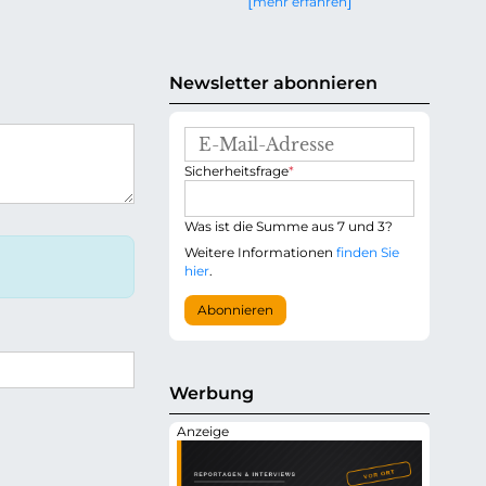
mehr erfahren
g
e
n
Newsletter abonnieren
E
-
P
Sicherheitsfrage
*
M
f
a
l
i
i
Was ist die Summe aus 7 und 3?
l
c
-
Weitere Informationen
finden Sie
h
A
hier
.
t
d
f
r
Abonnieren
e
e
l
s
d
s
e
Werbung