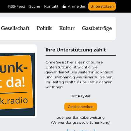
RSS-Feed
Suche
Kontakt
Anmelden
Unterstützen
N
Gesellschaft
Politik
Kultur
Gastbeiträge
a
v
g
Ihre Unterstützung zählt
a
Ohne Sie ist hier alles nichts. Ihre
Unterstützung ist wichtig. Sie
o
gewährleistet uns weiterhin so kritisch
n
und unabhängig wie bisher zu bleiben.
ü
Ihr Beitrag zählt für uns. Dafür danken
wir Ihnen!
b
e
Mit PayPal
Geld schenken
p
oder per Banküberweisung
(Verwendungszweck: Schenkung)
n