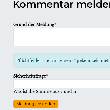
Kommentar melde
P
Grund der Meldung
*
f
l
i
c
h
Pflichtfelder sind mit einem
*
gekennzeichnet.
t
f
P
Sicherheitsfrage
*
e
f
l
l
Was ist die Summe aus 7 und 1?
d
i
c
Meldung absenden