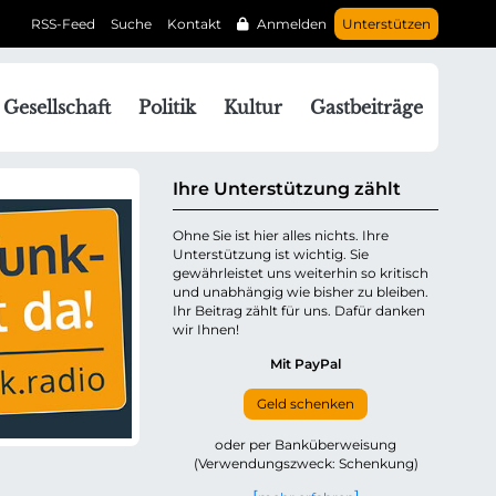
RSS-Feed
Suche
Kontakt
Anmelden
Unterstützen
N
Gesellschaft
Politik
Kultur
Gastbeiträge
a
v
g
Ihre Unterstützung zählt
a
Ohne Sie ist hier alles nichts. Ihre
Unterstützung ist wichtig. Sie
o
gewährleistet uns weiterhin so kritisch
n
und unabhängig wie bisher zu bleiben.
ü
Ihr Beitrag zählt für uns. Dafür danken
wir Ihnen!
b
e
Mit PayPal
Geld schenken
p
oder per Banküberweisung
(Verwendungszweck: Schenkung)
n