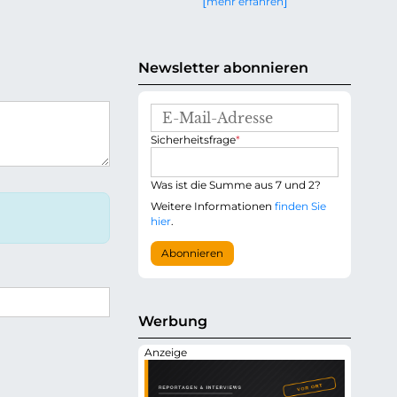
mehr erfahren
g
e
n
Newsletter abonnieren
E
-
P
Sicherheitsfrage
*
M
f
a
l
i
i
Was ist die Summe aus 7 und 2?
l
c
-
Weitere Informationen
finden Sie
h
A
hier
.
t
d
f
r
Abonnieren
e
e
l
s
d
s
e
Werbung