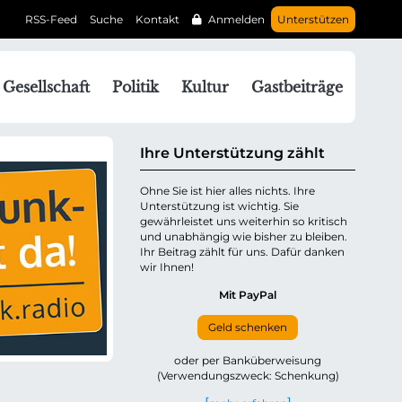
RSS-Feed
Suche
Kontakt
Anmelden
Unterstützen
N
Gesellschaft
Politik
Kultur
Gastbeiträge
a
v
g
Ihre Unterstützung zählt
a
Ohne Sie ist hier alles nichts. Ihre
Unterstützung ist wichtig. Sie
o
gewährleistet uns weiterhin so kritisch
n
und unabhängig wie bisher zu bleiben.
ü
Ihr Beitrag zählt für uns. Dafür danken
wir Ihnen!
b
e
Mit PayPal
Geld schenken
p
oder per Banküberweisung
(Verwendungszweck: Schenkung)
n