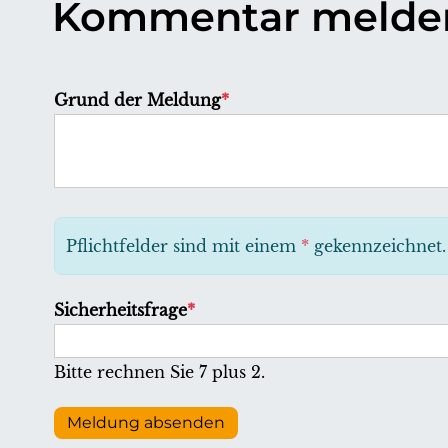
Kommentar melde
P
Grund der Meldung
*
f
l
i
c
h
Pflichtfelder sind mit einem
*
gekennzeichnet.
t
f
P
Sicherheitsfrage
*
e
f
l
l
Bitte rechnen Sie 7 plus 2.
d
i
c
Meldung absenden