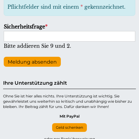
h
Pflichtfelder sind mit einem
*
gekennzeichnet.
t
f
P
Sicherheitsfrage
*
e
f
l
l
Bitte addieren Sie 9 und 2.
d
i
c
Meldung absenden
h
t
Ihre Unterstützung zählt
f
e
Ohne Sie ist hier alles nichts. Ihre Unterstützung ist wichtig. Sie
gewährleistet uns weiterhin so kritisch und unabhängig wie bisher zu
l
bleiben. Ihr Beitrag zählt für uns. Dafür danken wir Ihnen!
d
Mit PayPal
Geld schenken
oder per Banküberweisung