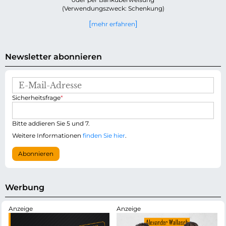
(Verwendungszweck: Schenkung)
mehr erfahren
Newsletter abonnieren
E
-
P
Sicherheitsfrage
*
M
f
a
l
i
i
Bitte addieren Sie 5 und 7.
l
c
-
Weitere Informationen
finden Sie hier
.
h
A
t
d
Abonnieren
f
r
e
e
l
s
d
s
Werbung
e