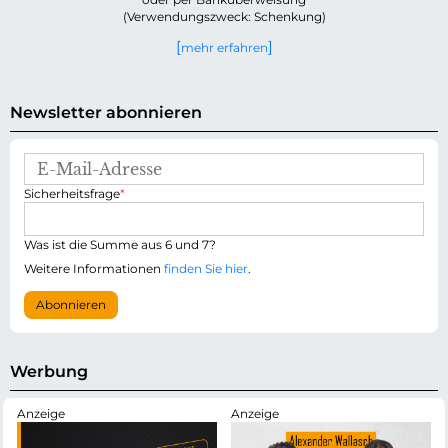
(Verwendungszweck: Schenkung)
mehr erfahren
Newsletter abonnieren
E
-
P
Sicherheitsfrage
*
M
f
a
l
i
i
Was ist die Summe aus 6 und 7?
l
c
-
Weitere Informationen
finden Sie hier
.
h
A
t
d
Abonnieren
f
r
e
e
l
s
d
s
Werbung
e