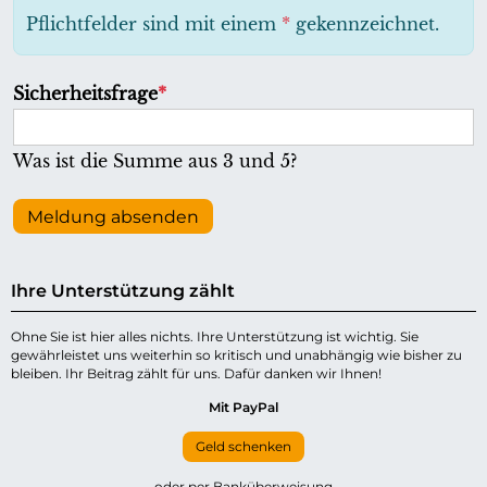
h
Pflichtfelder sind mit einem
*
gekennzeichnet.
t
f
P
Sicherheitsfrage
*
e
f
l
l
Was ist die Summe aus 3 und 5?
d
i
c
Meldung absenden
h
t
Ihre Unterstützung zählt
f
e
Ohne Sie ist hier alles nichts. Ihre Unterstützung ist wichtig. Sie
gewährleistet uns weiterhin so kritisch und unabhängig wie bisher zu
l
bleiben. Ihr Beitrag zählt für uns. Dafür danken wir Ihnen!
d
Mit PayPal
Geld schenken
oder per Banküberweisung