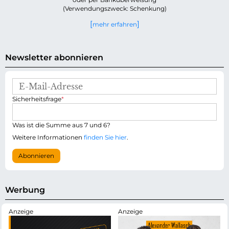
(Verwendungszweck: Schenkung)
mehr erfahren
Newsletter abonnieren
E
-
P
Sicherheitsfrage
*
M
f
a
l
i
i
Was ist die Summe aus 7 und 6?
l
c
-
Weitere Informationen
finden Sie hier
.
h
A
t
d
Abonnieren
f
r
e
e
l
s
d
s
Werbung
e