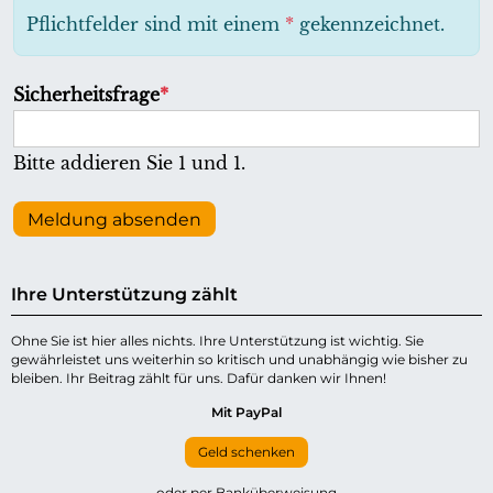
h
Pflichtfelder sind mit einem
*
gekennzeichnet.
t
f
P
Sicherheitsfrage
*
e
f
l
l
Bitte addieren Sie 1 und 1.
d
i
c
Meldung absenden
h
t
Ihre Unterstützung zählt
f
e
Ohne Sie ist hier alles nichts. Ihre Unterstützung ist wichtig. Sie
gewährleistet uns weiterhin so kritisch und unabhängig wie bisher zu
l
bleiben. Ihr Beitrag zählt für uns. Dafür danken wir Ihnen!
d
Mit PayPal
Geld schenken
oder per Banküberweisung