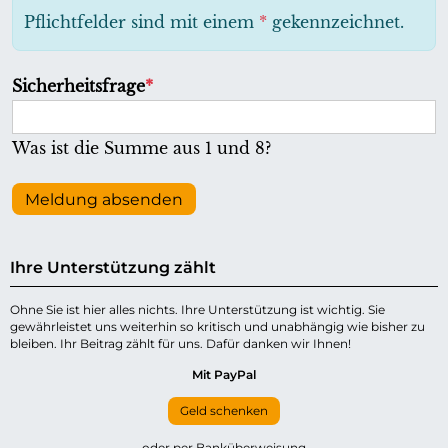
h
Pflichtfelder sind mit einem
*
gekennzeichnet.
t
f
P
Sicherheitsfrage
*
e
f
l
l
Was ist die Summe aus 1 und 8?
d
i
c
Meldung absenden
h
t
Ihre Unterstützung zählt
f
e
Ohne Sie ist hier alles nichts. Ihre Unterstützung ist wichtig. Sie
gewährleistet uns weiterhin so kritisch und unabhängig wie bisher zu
l
bleiben. Ihr Beitrag zählt für uns. Dafür danken wir Ihnen!
d
Mit PayPal
Geld schenken
oder per Banküberweisung