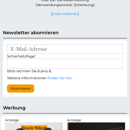
(Verwendungszweck: Schenkung)
mehr erfahren
Newsletter abonnieren
E
-
P
Sicherheitsfrage
*
M
f
a
l
i
i
Bitte rechnen Sie 8 plus 8.
l
c
-
Weitere Informationen
finden Sie hier
.
h
A
t
d
Abonnieren
f
r
e
e
l
s
d
s
Werbung
e