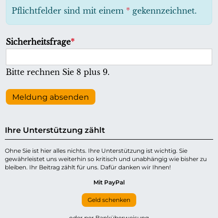
h
Pflichtfelder sind mit einem
*
gekennzeichnet.
t
f
P
Sicherheitsfrage
*
e
f
l
l
Bitte rechnen Sie 8 plus 9.
d
i
c
Meldung absenden
h
t
Ihre Unterstützung zählt
f
e
Ohne Sie ist hier alles nichts. Ihre Unterstützung ist wichtig. Sie
gewährleistet uns weiterhin so kritisch und unabhängig wie bisher zu
l
bleiben. Ihr Beitrag zählt für uns. Dafür danken wir Ihnen!
d
Mit PayPal
Geld schenken
oder per Banküberweisung