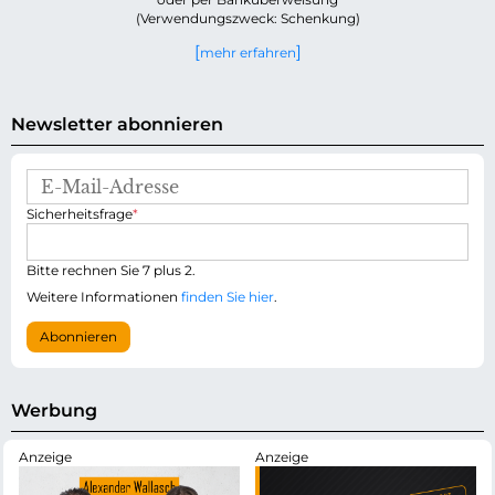
(Verwendungszweck: Schenkung)
mehr erfahren
Newsletter abonnieren
E
-
P
Sicherheitsfrage
*
M
f
a
l
i
i
Bitte rechnen Sie 7 plus 2.
l
c
-
Weitere Informationen
finden Sie hier
.
h
A
t
d
Abonnieren
f
r
e
e
l
s
d
s
Werbung
e