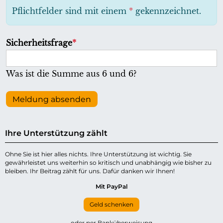
h
Pflichtfelder sind mit einem
*
gekennzeichnet.
t
f
P
Sicherheitsfrage
*
e
f
l
l
Was ist die Summe aus 6 und 6?
d
i
c
Meldung absenden
h
t
Ihre Unterstützung zählt
f
e
Ohne Sie ist hier alles nichts. Ihre Unterstützung ist wichtig. Sie
gewährleistet uns weiterhin so kritisch und unabhängig wie bisher zu
l
bleiben. Ihr Beitrag zählt für uns. Dafür danken wir Ihnen!
d
Mit PayPal
Geld schenken
oder per Banküberweisung