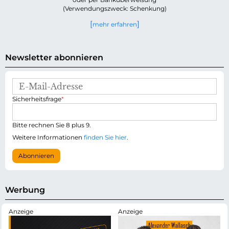
(Verwendungszweck: Schenkung)
mehr erfahren
Newsletter abonnieren
E
-
P
Sicherheitsfrage
*
M
f
a
l
i
i
Bitte rechnen Sie 8 plus 9.
l
c
-
Weitere Informationen
finden Sie hier
.
h
A
t
d
Abonnieren
f
r
e
e
l
s
d
s
Werbung
e