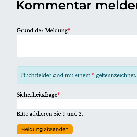
Kommentar melde
P
Grund der Meldung
*
f
l
i
c
h
Pflichtfelder sind mit einem
*
gekennzeichnet.
t
f
P
Sicherheitsfrage
*
e
f
l
l
Bitte addieren Sie 9 und 2.
d
i
c
Meldung absenden