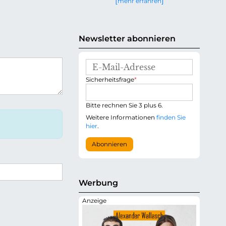
mehr erfahren
g
e
n
Newsletter abonnieren
E
-
P
Sicherheitsfrage
*
M
f
a
l
i
i
Bitte rechnen Sie 3 plus 6.
l
c
-
Weitere Informationen
finden Sie
h
A
hier
.
t
d
f
r
Abonnieren
e
e
l
s
d
s
e
Werbung