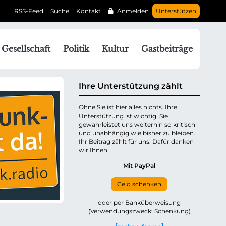
RSS-Feed
Suche
Kontakt
Anmelden
Unterstützen
N
Gesellschaft
Politik
Kultur
Gastbeiträge
a
v
g
Ihre Unterstützung zählt
a
Ohne Sie ist hier alles nichts. Ihre
Unterstützung ist wichtig. Sie
o
gewährleistet uns weiterhin so kritisch
n
und unabhängig wie bisher zu bleiben.
ü
Ihr Beitrag zählt für uns. Dafür danken
wir Ihnen!
b
e
Mit PayPal
Geld schenken
p
oder per Banküberweisung
(Verwendungszweck: Schenkung)
n