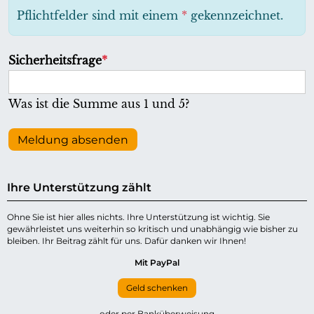
h
Pflichtfelder sind mit einem
*
gekennzeichnet.
t
f
P
Sicherheitsfrage
*
e
f
l
l
Was ist die Summe aus 1 und 5?
d
i
c
Meldung absenden
h
t
Ihre Unterstützung zählt
f
e
Ohne Sie ist hier alles nichts. Ihre Unterstützung ist wichtig. Sie
gewährleistet uns weiterhin so kritisch und unabhängig wie bisher zu
l
bleiben. Ihr Beitrag zählt für uns. Dafür danken wir Ihnen!
d
Mit PayPal
Geld schenken
oder per Banküberweisung