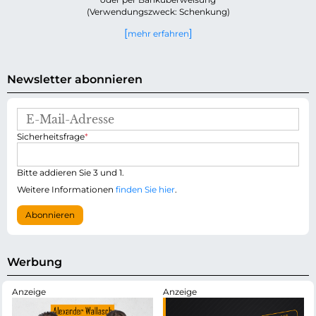
(Verwendungszweck: Schenkung)
mehr erfahren
Newsletter abonnieren
E
-
P
Sicherheitsfrage
*
M
f
a
l
i
i
Bitte addieren Sie 3 und 1.
l
c
-
Weitere Informationen
finden Sie hier
.
h
A
t
d
Abonnieren
f
r
e
e
l
s
d
s
Werbung
e