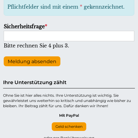
h
Pflichtfelder sind mit einem
*
gekennzeichnet.
t
f
P
Sicherheitsfrage
*
e
f
l
l
Bitte rechnen Sie 4 plus 3.
d
i
c
Meldung absenden
h
t
Ihre Unterstützung zählt
f
e
Ohne Sie ist hier alles nichts. Ihre Unterstützung ist wichtig. Sie
gewährleistet uns weiterhin so kritisch und unabhängig wie bisher zu
l
bleiben. Ihr Beitrag zählt für uns. Dafür danken wir Ihnen!
d
Mit PayPal
Geld schenken
oder per Banküberweisung