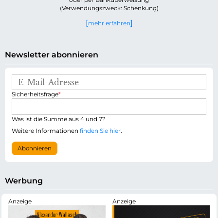
(Verwendungszweck: Schenkung)
mehr erfahren
Newsletter abonnieren
E
-
P
Sicherheitsfrage
*
M
f
a
l
i
i
Was ist die Summe aus 4 und 7?
l
c
-
Weitere Informationen
finden Sie hier
.
h
A
t
d
Abonnieren
f
r
e
e
l
s
d
s
Werbung
e