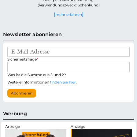
(Verwendungszweck: Schenkung)
mehr erfahren
Newsletter abonnieren
E
-
P
Sicherheitsfrage
*
M
f
a
l
i
i
Was ist die Summe aus 5 und 2?
l
c
-
Weitere Informationen
finden Sie hier
.
h
A
t
d
Abonnieren
f
r
e
e
l
s
d
s
Werbung
e