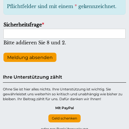
h
Pflichtfelder sind mit einem
*
gekennzeichnet.
t
f
P
Sicherheitsfrage
*
e
f
l
l
Bitte addieren Sie 8 und 2.
d
i
c
Meldung absenden
h
t
Ihre Unterstützung zählt
f
e
Ohne Sie ist hier alles nichts. Ihre Unterstützung ist wichtig. Sie
gewährleistet uns weiterhin so kritisch und unabhängig wie bisher zu
l
bleiben. Ihr Beitrag zählt für uns. Dafür danken wir Ihnen!
d
Mit PayPal
Geld schenken
oder per Banküberweisung