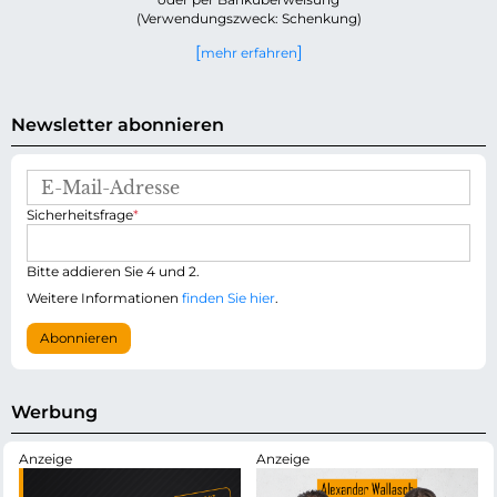
(Verwendungszweck: Schenkung)
mehr erfahren
Newsletter abonnieren
E
-
P
Sicherheitsfrage
*
M
f
a
l
i
i
Bitte addieren Sie 4 und 2.
l
c
-
Weitere Informationen
finden Sie hier
.
h
A
t
d
Abonnieren
f
r
e
e
l
s
d
s
Werbung
e