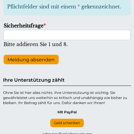
h
Pflichtfelder sind mit einem
*
gekennzeichnet.
t
f
P
Sicherheitsfrage
*
e
f
l
l
Bitte addieren Sie 1 und 8.
d
i
c
Meldung absenden
h
t
Ihre Unterstützung zählt
f
e
Ohne Sie ist hier alles nichts. Ihre Unterstützung ist wichtig. Sie
gewährleistet uns weiterhin so kritisch und unabhängig wie bisher zu
l
bleiben. Ihr Beitrag zählt für uns. Dafür danken wir Ihnen!
d
Mit PayPal
Geld schenken
oder per Banküberweisung