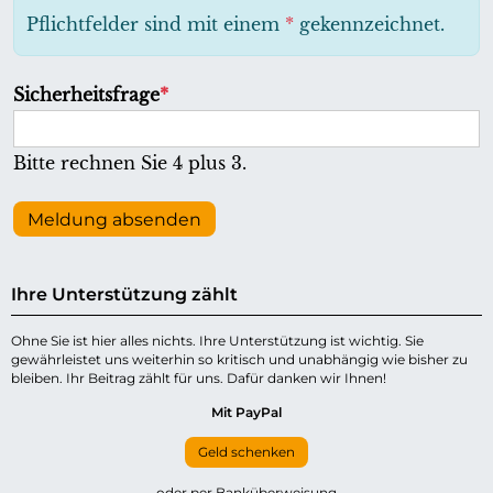
h
Pflichtfelder sind mit einem
*
gekennzeichnet.
t
f
P
Sicherheitsfrage
*
e
f
l
l
Bitte rechnen Sie 4 plus 3.
d
i
c
Meldung absenden
h
t
Ihre Unterstützung zählt
f
e
Ohne Sie ist hier alles nichts. Ihre Unterstützung ist wichtig. Sie
gewährleistet uns weiterhin so kritisch und unabhängig wie bisher zu
l
bleiben. Ihr Beitrag zählt für uns. Dafür danken wir Ihnen!
d
Mit PayPal
Geld schenken
oder per Banküberweisung