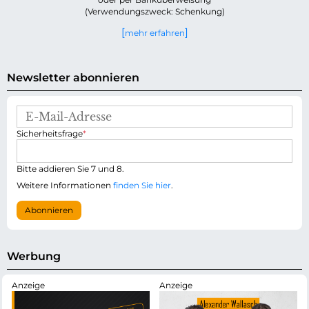
(Verwendungszweck: Schenkung)
mehr erfahren
Newsletter abonnieren
E
-
P
Sicherheitsfrage
*
M
f
a
l
i
i
Bitte addieren Sie 7 und 8.
l
c
-
Weitere Informationen
finden Sie hier
.
h
A
t
d
Abonnieren
f
r
e
e
l
s
d
s
Werbung
e