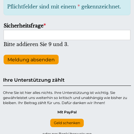
h
Pflichtfelder sind mit einem
*
gekennzeichnet.
t
f
P
Sicherheitsfrage
*
e
f
l
l
Bitte addieren Sie 9 und 3.
d
i
c
Meldung absenden
h
t
Ihre Unterstützung zählt
f
e
Ohne Sie ist hier alles nichts. Ihre Unterstützung ist wichtig. Sie
gewährleistet uns weiterhin so kritisch und unabhängig wie bisher zu
l
bleiben. Ihr Beitrag zählt für uns. Dafür danken wir Ihnen!
d
Mit PayPal
Geld schenken
oder per Banküberweisung