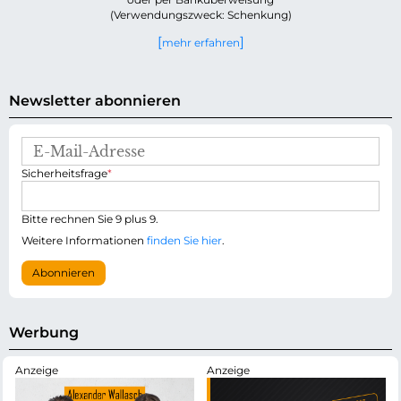
(Verwendungszweck: Schenkung)
mehr erfahren
Newsletter abonnieren
E
-
P
Sicherheitsfrage
*
M
f
a
l
i
i
Bitte rechnen Sie 9 plus 9.
l
c
-
Weitere Informationen
finden Sie hier
.
h
A
t
d
Abonnieren
f
r
e
e
l
s
d
s
Werbung
e