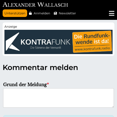
N
Unterstützen
Anmelden
Newsletter
a
v
i
g
a
t
i
o
n
ü
b
e
r
Kommentar melden
s
p
r
i
n
P
Grund der Meldung
*
g
f
e
n
l
i
c