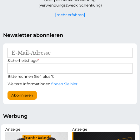
(Verwendungszweck: Schenkung)
mehr erfahren
Newsletter abonnieren
E
-
P
Sicherheitsfrage
*
M
f
a
l
i
i
Bitte rechnen Sie 1 plus 7.
l
c
-
Weitere Informationen
finden Sie hier
.
h
A
t
d
Abonnieren
f
r
e
e
l
s
d
s
Werbung
e