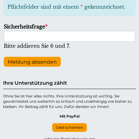
h
Pflichtfelder sind mit einem
*
gekennzeichnet.
t
f
P
Sicherheitsfrage
*
e
f
l
l
Bitte addieren Sie 6 und 7.
d
i
c
Meldung absenden
h
t
Ihre Unterstützung zählt
f
e
Ohne Sie ist hier alles nichts. Ihre Unterstützung ist wichtig. Sie
gewährleistet uns weiterhin so kritisch und unabhängig wie bisher zu
l
bleiben. Ihr Beitrag zählt für uns. Dafür danken wir Ihnen!
d
Mit PayPal
Geld schenken
oder per Banküberweisung