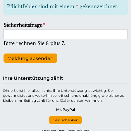
h
Pflichtfelder sind mit einem
*
gekennzeichnet.
t
f
P
Sicherheitsfrage
*
e
f
l
l
Bitte rechnen Sie 8 plus 7.
d
i
c
Meldung absenden
h
t
Ihre Unterstützung zählt
f
e
Ohne Sie ist hier alles nichts. Ihre Unterstützung ist wichtig. Sie
gewährleistet uns weiterhin so kritisch und unabhängig wie bisher zu
l
bleiben. Ihr Beitrag zählt für uns. Dafür danken wir Ihnen!
d
Mit PayPal
Geld schenken
oder per Banküberweisung