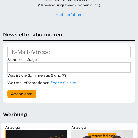
(Verwendungszweck: Schenkung)
mehr erfahren
Newsletter abonnieren
E
-
P
Sicherheitsfrage
*
M
f
a
l
i
i
Was ist die Summe aus 6 und 7?
l
c
-
Weitere Informationen
finden Sie hier
.
h
A
t
d
Abonnieren
f
r
e
e
l
s
d
s
Werbung
e