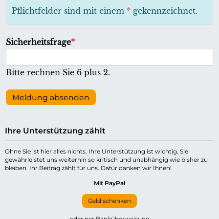
h
Pflichtfelder sind mit einem
*
gekennzeichnet.
t
f
P
Sicherheitsfrage
*
e
f
l
l
Bitte rechnen Sie 6 plus 2.
d
i
c
Meldung absenden
h
t
Ihre Unterstützung zählt
f
e
Ohne Sie ist hier alles nichts. Ihre Unterstützung ist wichtig. Sie
gewährleistet uns weiterhin so kritisch und unabhängig wie bisher zu
l
bleiben. Ihr Beitrag zählt für uns. Dafür danken wir Ihnen!
d
Mit PayPal
Geld schenken
oder per Banküberweisung