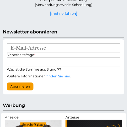
(Verwendungszweck: Schenkung)
mehr erfahren
Newsletter abonnieren
E
-
P
Sicherheitsfrage
*
M
f
a
l
i
i
Was ist die Summe aus 3 und 7?
l
c
-
Weitere Informationen
finden Sie hier
.
h
A
t
d
Abonnieren
f
r
e
e
l
s
d
s
Werbung
e