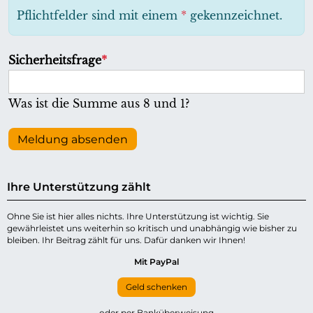
h
Pflichtfelder sind mit einem
*
gekennzeichnet.
t
f
P
Sicherheitsfrage
*
e
f
l
l
Was ist die Summe aus 8 und 1?
d
i
c
Meldung absenden
h
t
Ihre Unterstützung zählt
f
e
Ohne Sie ist hier alles nichts. Ihre Unterstützung ist wichtig. Sie
gewährleistet uns weiterhin so kritisch und unabhängig wie bisher zu
l
bleiben. Ihr Beitrag zählt für uns. Dafür danken wir Ihnen!
d
Mit PayPal
Geld schenken
oder per Banküberweisung