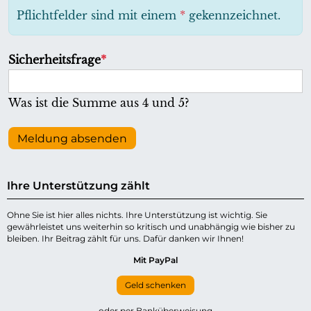
h
Pflichtfelder sind mit einem
*
gekennzeichnet.
t
f
P
Sicherheitsfrage
*
e
f
l
l
Was ist die Summe aus 4 und 5?
d
i
c
Meldung absenden
h
t
Ihre Unterstützung zählt
f
e
Ohne Sie ist hier alles nichts. Ihre Unterstützung ist wichtig. Sie
gewährleistet uns weiterhin so kritisch und unabhängig wie bisher zu
l
bleiben. Ihr Beitrag zählt für uns. Dafür danken wir Ihnen!
d
Mit PayPal
Geld schenken
oder per Banküberweisung