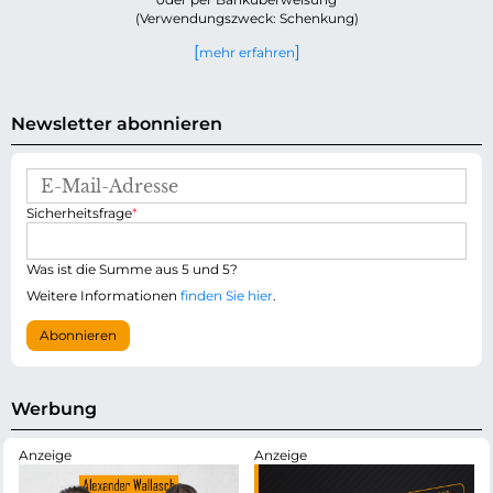
(Verwendungszweck: Schenkung)
mehr erfahren
Newsletter abonnieren
E
-
P
Sicherheitsfrage
*
M
f
a
l
i
i
Was ist die Summe aus 5 und 5?
l
c
-
Weitere Informationen
finden Sie hier
.
h
A
t
d
Abonnieren
f
r
e
e
l
s
d
s
Werbung
e