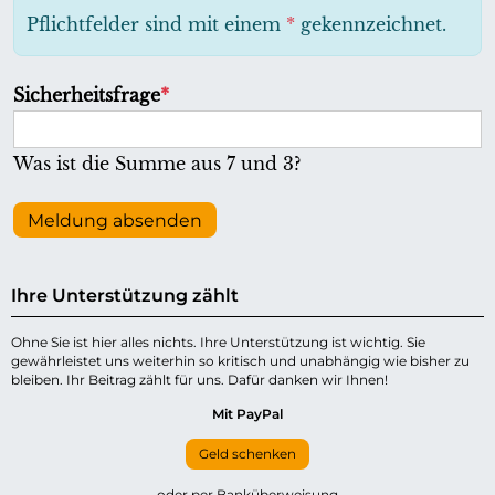
h
Pflichtfelder sind mit einem
*
gekennzeichnet.
t
f
P
Sicherheitsfrage
*
e
f
l
l
Was ist die Summe aus 7 und 3?
d
i
c
Meldung absenden
h
t
Ihre Unterstützung zählt
f
e
Ohne Sie ist hier alles nichts. Ihre Unterstützung ist wichtig. Sie
gewährleistet uns weiterhin so kritisch und unabhängig wie bisher zu
l
bleiben. Ihr Beitrag zählt für uns. Dafür danken wir Ihnen!
d
Mit PayPal
Geld schenken
oder per Banküberweisung