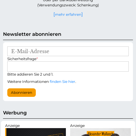
(Verwendungszweck: Schenkung)
mehr erfahren
Newsletter abonnieren
E
-
P
Sicherheitsfrage
*
M
f
a
l
i
i
Bitte addieren Sie 2 und 1.
l
c
-
Weitere Informationen
finden Sie hier
.
h
A
t
d
Abonnieren
f
r
e
e
l
s
d
s
Werbung
e